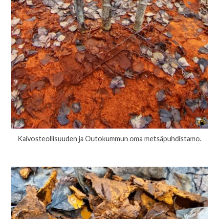
Kaivosteollisuuden ja Outokummun oma metsäpuhdistamo.