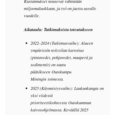
Kustannukset nousevat vähintään
miljoonaluokkaan, ja työ on jaettu usealle
vuodelle.
Aikataulu: Tutkimuksista toteutukseen
2022–2024 (Tutkimusvaihe): Alueen
ympäristön nykytilan kartoitus
(pintavedet, pohjavedet, maaperä ja
sedimentit) on saatu
päätökseen Outokumpu
Miningin toimesta.
2025 (Käynnistysvaihe): Laukunkangas on
yksi viidestä
prioriteettikohteesta Outokummun
kaivosohjelmassa. Keväällä 2025