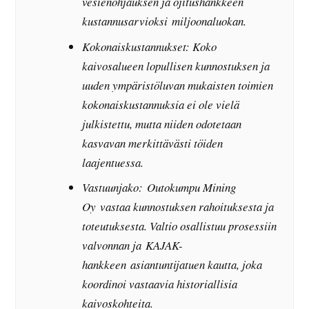
vesienohjauksen ja ojitushankkeen
kustannusarvioksi miljoonaluokan.
Kokonaiskustannukset: Koko
kaivosalueen lopullisen kunnostuksen ja
uuden ympäristöluvan mukaisten toimien
kokonaiskustannuksia ei ole vielä
julkistettu, mutta niiden odotetaan
kasvavan merkittävästi töiden
laajentuessa.
Vastuunjako: Outokumpu Mining
Oy vastaa kunnostuksen rahoituksesta ja
toteutuksesta. Valtio osallistuu prosessiin
valvonnan ja KAJAK-
hankkeen asiantuntijatuen kautta, joka
koordinoi vastaavia historiallisia
kaivoskohteita.