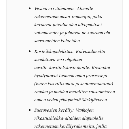
Vesien eriyttäminen: Alueelle
rakennetaan uusia reunaojia, jotka
keräävät jätealueiden ulkopuoliset
valumavedet ja johtavat ne suoraan ohi
saastuneiden kohteiden.
Kosteikkopuhdistus: Kaivosalueelta
suodattuva vesi ohjataan
uusille käsittelykosteikoille. Kosteikot
hyödyntävät luonnon omia prosesseja
(kuten kasvillisuutta ja sedimentaatiota)
raudan ja muiden metallien saostamiseen
ennen veden päätymistä Särkijärveen.
Suotovesien keräily: Vanhojen
rikastushiekka-altaiden alapuolelle
rakennetaan keräilyrakenteita, joilla