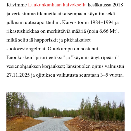
Kävimme
Laukunkankaan kaivoksella
kesäkuussa 2018
ja vertasimme tilannetta aikaisempaan käyntiin sekä
julkisiin uutisraportteihin. Kaivos toimi 1984–1994 ja
rikastushiekkaa on merkittäviä määriä (noin 6,66 Mt),
mikä selittää happoriskit ja pitkäaikaiset
suotovesiongelmat. Outokumpu on nostanut
Enonkosken ”prioriteetiksi” ja ”käynnistänyt ripeästi”
vesienohjauksen korjaukset; länsipuolen ojitus valmistui
27.11.2025 ja ojituksen vaikutusta seurataan 3–5 vuotta.