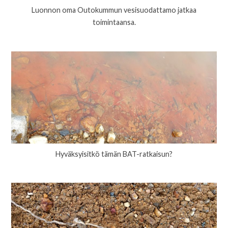
Luonnon oma Outokummun vesisuodattamo jatkaa
toimintaansa.
Hyväksyisitkö tämän BAT-ratkaisun?