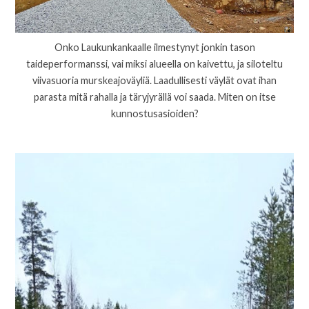
Onko Laukunkankaalle ilmestynyt jonkin tason
taideperformanssi, vai miksi alueella on kaivettu, ja siloteltu
viivasuoria murskeajoväyliä. Laadullisesti väylät ovat ihan
parasta mitä rahalla ja täryjyrällä voi saada. Miten on itse
kunnostusasioiden?