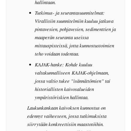
hallintaan.
Tutkimus- ja seurantasuunnitelmat:
Virallisiin suunnitelmiin kuuluu jatkuva
pintavesien, pohjavesien, sedimenttien ja
maaperän seuranta useissa
mittauspisteissä, jotta kunnostustoimien
teho voidaan todentaa.
KAJAK-hanke: Kohde kuuluu
valtakunnalliseen KAJAK-ohjelmaan,
jossa valtio tukee ”isännättömien” tai
historiallisten kaivosalueiden
ympäristöriskien hallintaa.
Laukunkankaan kaivoksen kunnostus on
edennyt vaiheeseen, jossa tutkimuksista
siirrytään konkreettisiin maastotöihin.