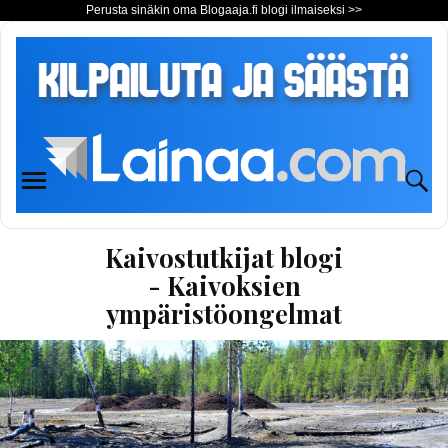
Perusta sinäkin oma Blogaaja.fi blogi ilmaiseksi >>
Kaivostutkijat blogi
- Kaivoksien
ympäristöongelmat