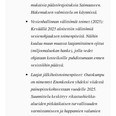
mukaisia päästörajoituksia Saimaaseen.
Hakemuksen valmistelu on käynnissä.
Vesienhallinnan välittömät toimet (2025):
Keväällä 2025 aloitettiin välittömiä
vesienohjauksen toimenpiteitä. Näihin
kuuluu muun muassa laajamittainen ojitus
(miljoonaluokan hanke), jolla vedet
ohjataan kosteikoille puhdistumaan ennen
vesistöihin pääsyä.
Laajat jälkihoitotoimenpiteet: Outokumpu
on nimennyt Enonkosken yhdeksi viidestä
painopistekohteestaan vuodelle 2025.
Suunnittelu keskittyy rikastushiekka-
alueiden pitkäaikaisen turvallisuuden
varmistamiseen ja happamien valumien