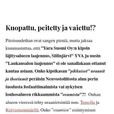
Kuopattu, peitetty ja vaiettu!?
Pitoisuudethan ovat sangen pieniä, mutta jaksaa
”Yara Suomi Oy:n kipsin
kummastuttaa, että
läjitysalueen laajennus, Siilinjärvi” YVA ja uusin
”Laukansalon laajennus” ei ole sanallakaan ottanut
kantaa asiaan. Onko kipsikasan ”
pikkuiset” uraanit
peräisin Neuvostoliitosta alun perin
ja thoriumit
tuodusta fosfaattimalmista vai nykyisen
louhosalueen rikkaammista ”
”?!
osumista
Onhan
alueen vieressä tehty uraanietsintää mm.
Temolla
ja
Kuivasteenmäellä
. Onko ”
osumien”
esiintymisen