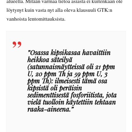
alueella. Mitään varmaa tietoa asiasta ei kuitenkaan ole
löytynyt kuin vasta nyt alla oleva klausuuli GTK:n
vanhoista lentomittauksista.
”Osassa kipsikasaa havaittiin
heikkoa säteilyä
(satunnaisnäytteissä oli 21 ppm
U, 20 ppm Th ja 59 ppm U, 3
ppm Th): ilmeisesti tämä osa
kipsistä oli peräisin
sedimenttisestä fosforiitista, jota
vielä tuolloin käytettiin tehtaan
raaka-aineena.”