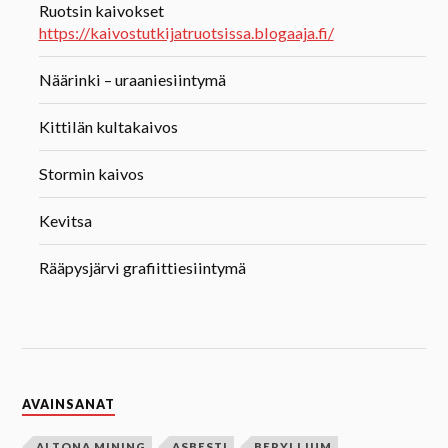
Ruotsin kaivokset
https://kaivostutkijatruotsissa.blogaaja.fi/
Näärinki – uraaniesiintymä
Kittilän kultakaivos
Stormin kaivos
Kevitsa
Rääpysjärvi grafiittiesiintymä
AVAINSANAT
ALTONA MINING
ASBESTI
BERYLLIUM