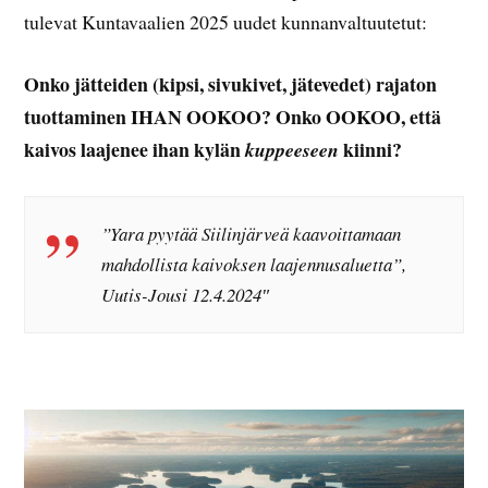
tulevat Kuntavaalien 2025 uudet kunnanvaltuutetut:
Onko jätteiden (kipsi, sivukivet, jätevedet) rajaton
tuottaminen IHAN OOKOO? Onko OOKOO, että
kaivos laajenee ihan kylän
kiinni?
kuppeeseen
”Yara pyytää Siilinjärveä kaavoittamaan
mahdollista kaivoksen laajennusaluetta”,
Uutis-Jousi 12.4.2024″