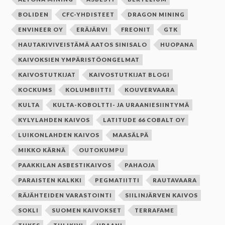
BOLIDEN
CFC-YHDISTEET
DRAGON MINING
ENVINEER OY
ERÄJÄRVI
FREONIT
GTK
HAUTAKIVIVEISTÄMÄ AATOS SINISALO
HUOPANA
KAIVOKSIEN YMPÄRISTÖONGELMAT
KAIVOSTUTKIJAT
KAIVOSTUTKIJAT BLOGI
KOCKUMS
KOLUMBIITTI
KOUVERVAARA
KULTA
KULTA-KOBOLTTI- JA URAANIESIINTYMÄ
KYLYLAHDEN KAIVOS
LATITUDE 66 COBALT OY
LUIKONLAHDEN KAIVOS
MAASÄLPÄ
MIKKO KÄRNÄ
OUTOKUMPU
PAAKKILAN ASBESTIKAIVOS
PAHAOJA
PARAISTEN KALKKI
PEGMATIITTI
RAUTAVAARA
RÄJÄHTEIDEN VARASTOINTI
SIILINJÄRVEN KAIVOS
SOKLI
SUOMEN KAIVOKSET
TERRAFAME