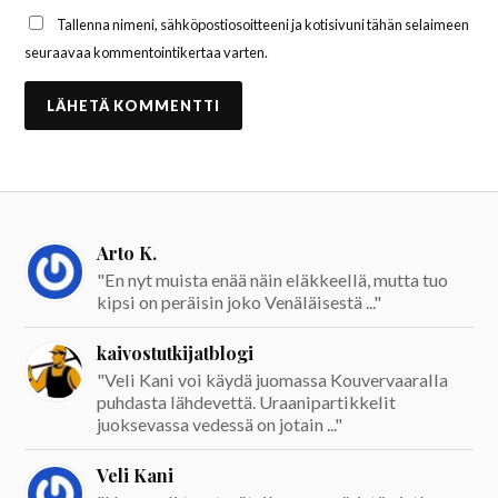
Tallenna nimeni, sähköpostiosoitteeni ja kotisivuni tähän selaimeen
seuraavaa kommentointikertaa varten.
Arto K.
"En nyt muista enää näin eläkkeellä, mutta tuo
kipsi on peräisin joko Venäläisestä ..."
kaivostutkijatblogi
"Veli Kani voi käydä juomassa Kouvervaaralla
puhdasta lähdevettä. Uraanipartikkelit
juoksevassa vedessä on jotain ..."
Veli Kani