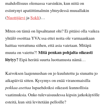
mahdollisuus olemassa varsinkin, kun niitä on
esiintynyt apatiittimalmin yhteydessä muuallakin
(
Nuottijärvi
ja
Sokli
)…
Miten on tämä on lipsahtanut ohi? Ei pitäisi olla vaikea
yhtälö osoittaa YVA:ssa ettei noita ole varmaankaan
haittaa verrattuna siihen, että asia vaietaan. Mitäpä
Mitä penkan pohjalta oikeasti
muuta on vaiettu?!
löytyy?
Eipä herätä suurta luottamusta nämä…
Kaivoksen laajennushan on jo kuulutettu ja siunattu jo
aikapäiviä sitten. Kysymys on enää viranomaisilla
pokkaa asettaa
lupaehdoiksi oikeasti kunnollisia
vaatimuksia. Onko tulevaisuudessa kipsin jatkokäytölle
esteitä, kun sitä levitetään pelloille?