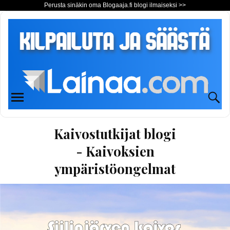
Perusta sinäkin oma Blogaaja.fi blogi ilmaiseksi >>
Kaivostutkijat blogi
- Kaivoksien
ympäristöongelmat