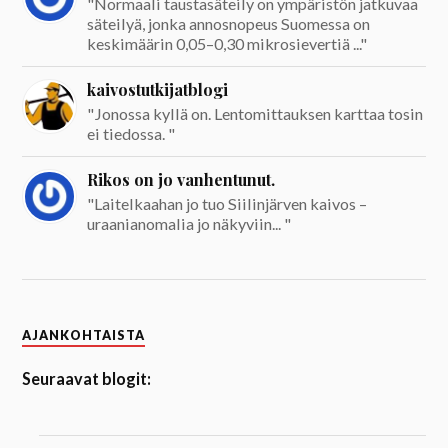
"Normaali taustasäteily on ympäristön jatkuvaa
säteilyä, jonka annosnopeus Suomessa on
keskimäärin 0,05–0,30 mikrosievertiä ..."
kaivostutkijatblogi
"Jonossa kyllä on. Lentomittauksen karttaa tosin
ei tiedossa. "
Rikos on jo vanhentunut.
"Laitelkaahan jo tuo Siilinjärven kaivos –
uraanianomalia jo näkyviin... "
AJANKOHTAISTA
Seuraavat blogit: