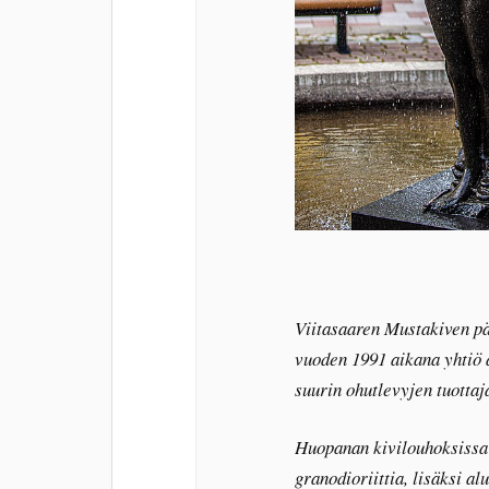
Viitasaaren Mustakiven pää
vuoden 1991 aikana yhtiö a
suurin ohutlevyjen tuott
Huopanan kivilouhoksissa o
granodioriittia, lisäksi al