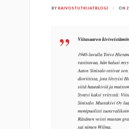
BY
KAIVOSTUTKIJATBLOGI
ON
2
Viitasaaren kiviveistämön
1940-luvulla Toivo Hietan
rasittavaa, hän halusi my
Aatos Sinisalo ostivat sen.
dioriitista, jota löytyisi
siitä hautakiviä ja muisto
Syntyi kaksi yritystä: Vi
Sinisalo. Mustakivi Oy laaj
monipuolisti tuotevalikoi
Räsänen veisti mustan gran
sai nimen Wilma.