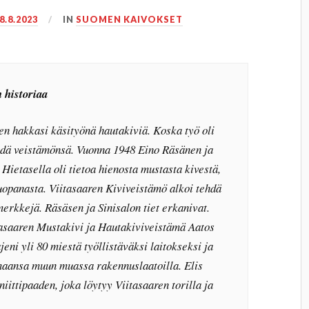
8.8.2023
IN
SUOMEN KAIVOKSET
 historiaa
en hakkasi käsityönä hautakiviä. Koska työ oli
ydä veistämönsä. Vuonna 1948 Eino Räsänen ja
 Hietasella oli tietoa hienosta mustasta kivestä,
 Huopanasta. Viitasaaren Kiviveistämö alkoi tehdä
merkkejä. Räsäsen ja Sinisalon tiet erkanivat.
itasaaren Mustakivi ja Hautakiviveistämä Aatos
eni yli 80 miestä työllistäväksi laitokseksi ja
maansa muun muassa rakennuslaatoilla. Elis
iittipaaden, joka löytyy Viitasaaren torilla ja