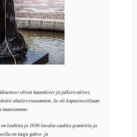
tuotteet olivat hautakivet ja julkisivukivet,
loitti ohutlevytuotannon. Se oli kapasiteetiltaan
aja maassamme.
n louhittu jo 1930-luvulta saakka graniittia ja
ueella on laaja gabro- ja