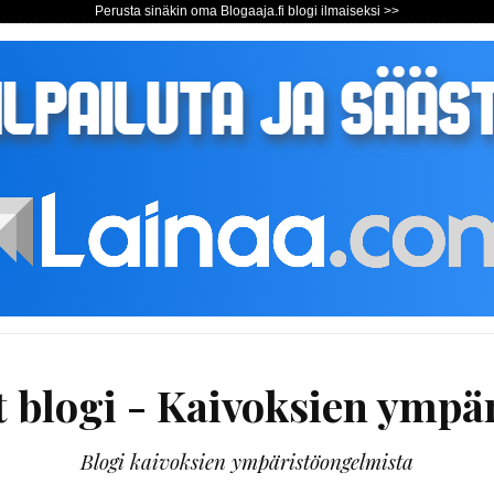
Perusta sinäkin oma Blogaaja.fi blogi ilmaiseksi >>
t blogi - Kaivoksien ymp
Blogi kaivoksien ympäristöongelmista