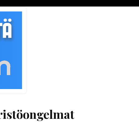
äristöongelmat