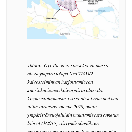
Tulikivi Oyj:llä on toistaiseksi voimassa
oleva ympäristölupa Nro 72/05/2
kaivostoiminnan harjoittamiseen
Juurikkaniemen kaivospiirin alueella.
Ympäristölupamääräykset olisi luvan mukaan
tullut tarkistaa vuonna 2020, mutta
ympäristönsuojelulain muuttamisesta annetun
lain (423/2015) siirtymäsäännöksen
mukaisesti ennen mainitun lain voimaantuloa