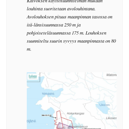
Kaivoksen käyttösuunnitelman mukaan
louhinta suoritetaan avolouhintana.
Avolouhoksen pituus maanpinnan tasossa on
itä-länsisuunnassa 250 m ja
pohjoiseteläsuunnassa 175 m. Louhoksen
suunniteltu suurin syvyys maanpinnasta on 80
m.