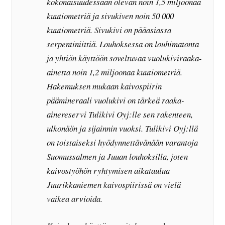
kokonaisuudessaan olevan noin 1,5 miljoonaa
kuutiometriä ja sivukiven noin 50 000
kuutiometriä. Sivukivi on pääasiassa
serpentiniittiä. Louhoksessa on louhimatonta
ja yhtiön käyttöön soveltuvaa vuolukiviraaka-
ainetta noin 1,2 miljoonaa kuutiometriä.
Hakemuksen mukaan kaivospiirin
päämineraali vuolukivi on tärkeä raaka-
ainereservi Tulikivi Oyj:lle sen rakenteen,
ulkonäön ja sijainnin vuoksi. Tulikivi Oyj:llä
on toistaiseksi hyödynnettävänään varantoja
Suomussalmen ja Juuan louhoksilla, joten
kaivostyöhön ryhtymisen aikataulua
Juurikkaniemen kaivospiirissä on vielä
vaikea arvioida.