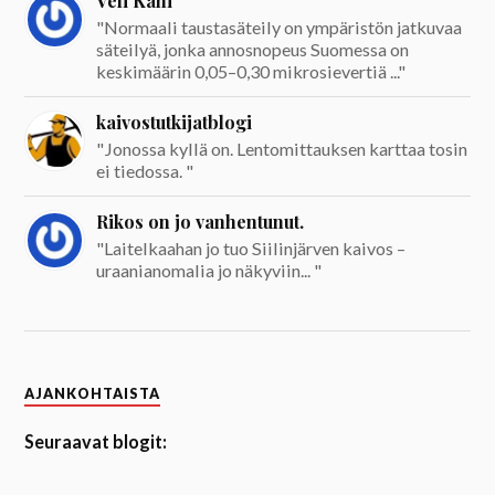
Veli Kani
"Normaali taustasäteily on ympäristön jatkuvaa
säteilyä, jonka annosnopeus Suomessa on
keskimäärin 0,05–0,30 mikrosievertiä ..."
kaivostutkijatblogi
"Jonossa kyllä on. Lentomittauksen karttaa tosin
ei tiedossa. "
Rikos on jo vanhentunut.
"Laitelkaahan jo tuo Siilinjärven kaivos –
uraanianomalia jo näkyviin... "
AJANKOHTAISTA
Seuraavat blogit: