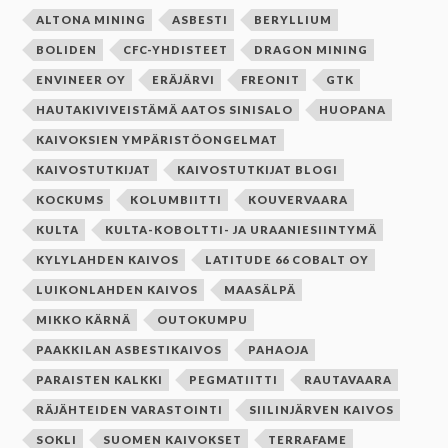
ALTONA MINING
ASBESTI
BERYLLIUM
BOLIDEN
CFC-YHDISTEET
DRAGON MINING
ENVINEER OY
ERÄJÄRVI
FREONIT
GTK
HAUTAKIVIVEISTÄMÄ AATOS SINISALO
HUOPANA
KAIVOKSIEN YMPÄRISTÖONGELMAT
KAIVOSTUTKIJAT
KAIVOSTUTKIJAT BLOGI
KOCKUMS
KOLUMBIITTI
KOUVERVAARA
KULTA
KULTA-KOBOLTTI- JA URAANIESIINTYMÄ
KYLYLAHDEN KAIVOS
LATITUDE 66 COBALT OY
LUIKONLAHDEN KAIVOS
MAASÄLPÄ
MIKKO KÄRNÄ
OUTOKUMPU
PAAKKILAN ASBESTIKAIVOS
PAHAOJA
PARAISTEN KALKKI
PEGMATIITTI
RAUTAVAARA
RÄJÄHTEIDEN VARASTOINTI
SIILINJÄRVEN KAIVOS
SOKLI
SUOMEN KAIVOKSET
TERRAFAME