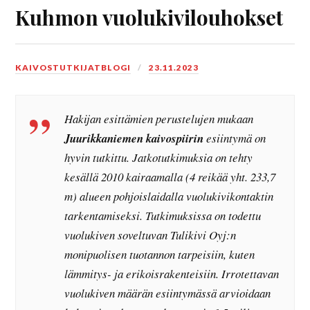
Kuhmon vuolukivilouhokset
KAIVOSTUTKIJATBLOGI
23.11.2023
Hakijan esittämien perustelujen mukaan
Juurikkaniemen kaivospiirin
esiintymä on
hyvin tutkittu. Jatkotutkimuksia on tehty
kesällä 2010 kairaamalla (4 reikää yht. 233,7
m) alueen pohjoislaidalla vuolukivikontaktin
tarkentamiseksi. Tutkimuksissa on todettu
vuolukiven soveltuvan Tulikivi Oyj:n
monipuolisen tuotannon tarpeisiin, kuten
lämmitys- ja erikoisrakenteisiin. Irrotettavan
vuolukiven määrän esiintymässä arvioidaan