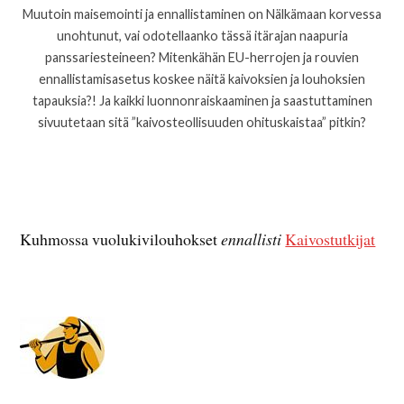
Muutoin maisemointi ja ennallistaminen on Nälkämaan korvessa
unohtunut, vai odotellaanko tässä itärajan naapuria
panssariesteineen? Mitenkähän EU-herrojen ja rouvien
ennallistamisasetus koskee näitä kaivoksien ja louhoksien
tapauksia?! Ja kaikki luonnonraiskaaminen ja saastuttaminen
sivuutetaan sitä ”kaivosteollisuuden ohituskaistaa” pitkin?
Kuhmossa vuolukivilouhokset
ennallisti
Kaivostutkijat