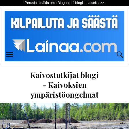
Perusta sinäkin oma Blogaaja.fi blogi ilmaiseksi >>
Kaivostutkijat blogi
- Kaivoksien
ympäristöongelmat