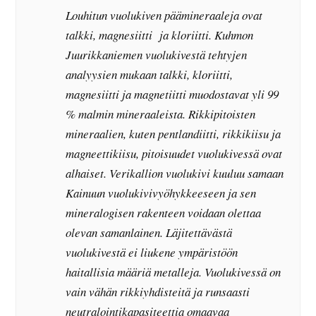
Louhitun vuolukiven päämineraaleja ovat
talkki, magnesiitti ja kloriitti. Kuhmon
Juurikkaniemen vuolukivestä tehtyjen
analyysien mukaan talkki, kloriitti,
magnesiitti ja magnetiitti muodostavat yli 99
% malmin mineraaleista. Rikkipitoisten
mineraalien, kuten pentlandiitti, rikkikiisu ja
magneettikiisu, pitoisuudet vuolukivessä ovat
alhaiset. Verikallion vuolukivi kuuluu samaan
Kainuun vuolukivivyöhykkeeseen ja sen
mineralogisen rakenteen voidaan olettaa
olevan samanlainen. Läjitettävästä
vuolukivestä ei liukene ympäristöön
haitallisia määriä metalleja. Vuolukivessä on
vain vähän rikkiyhdisteitä ja runsaasti
neutralointikapasiteettia omaavaa