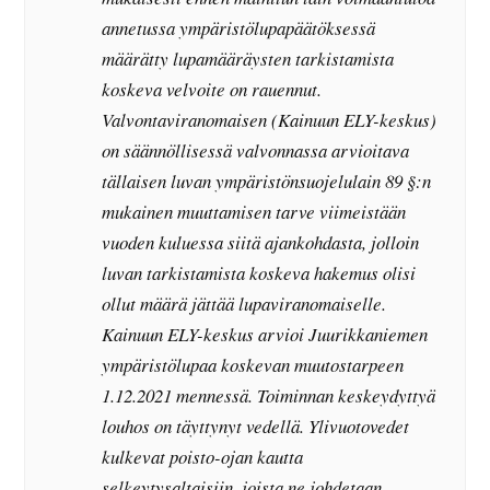
annetussa ympäristölupapäätöksessä
määrätty lupamääräysten tarkistamista
koskeva velvoite on rauennut.
Valvontaviranomaisen (Kainuun ELY-keskus)
on säännöllisessä valvonnassa arvioitava
tällaisen luvan ympäristönsuojelulain 89 §:n
mukainen muuttamisen tarve viimeistään
vuoden kuluessa siitä ajankohdasta, jolloin
luvan tarkistamista koskeva hakemus olisi
ollut määrä jättää lupaviranomaiselle.
Kainuun ELY-keskus arvioi Juurikkaniemen
ympäristölupaa koskevan muutostarpeen
1.12.2021 mennessä. Toiminnan keskeydyttyä
louhos on täyttynyt vedellä. Ylivuotovedet
kulkevat poisto-ojan kautta
selkeytysaltaisiin, joista ne johdetaan