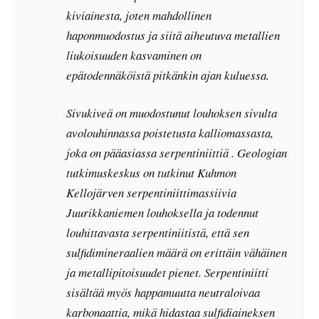
kiviainesta, joten mahdollinen
haponmuodostus ja siitä aiheutuva metallien
liukoisuuden kasvaminen on
epätodennäköistä pitkänkin ajan kuluessa.
Sivukiveä on muodostunut louhoksen sivulta
avolouhinnassa poistetusta kalliomassasta,
joka on pääasiassa serpentiniittiä . Geologian
tutkimuskeskus on tutkinut Kuhmon
Kellojärven serpentiniittimassiivia
Juurikkaniemen louhoksella ja todennut
louhittavasta serpentiniitistä, että sen
sulfidimineraalien määrä on erittäin vähäinen
ja metallipitoisuudet pienet. Serpentiniitti
sisältää myös happamuutta neutraloivaa
karbonaattia, mikä hidastaa sulfidiaineksen