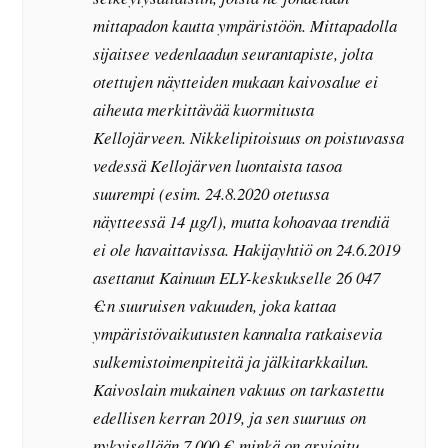
mittapadon kautta ympäristöön. Mittapadolla
sijaitsee vedenlaadun seurantapiste, jolta
otettujen näytteiden mukaan kaivosalue ei
aiheuta merkittävää kuormitusta
Kellojärveen. Nikkelipitoisuus on poistuvassa
vedessä Kellojärven luontaista tasoa
suurempi (esim. 24.8.2020 otetussa
näytteessä 14 μg/l), mutta kohoavaa trendiä
ei ole havaittavissa. Hakijayhtiö on 24.6.2019
asettanut Kainuun ELY-keskukselle 26 047
€:n suuruisen vakuuden, joka kattaa
ympäristövaikutusten kannalta ratkaisevia
sulkemistoimenpiteitä ja jälkitarkkailun.
Kaivoslain mukainen vakuus on tarkastettu
edellisen kerran 2019, ja sen suuruus on
nykyisellään 7 000 €, minkä on arvioitu