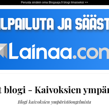
Perusta sinäkin oma Blogaaja.fi blogi ilmaiseksi >>
t blogi - Kaivoksien ymp
Blogi kaivoksien ympäristöongelmista