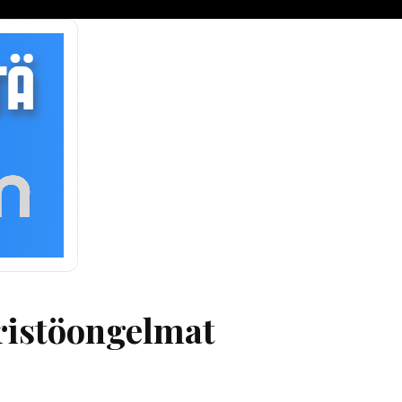
äristöongelmat