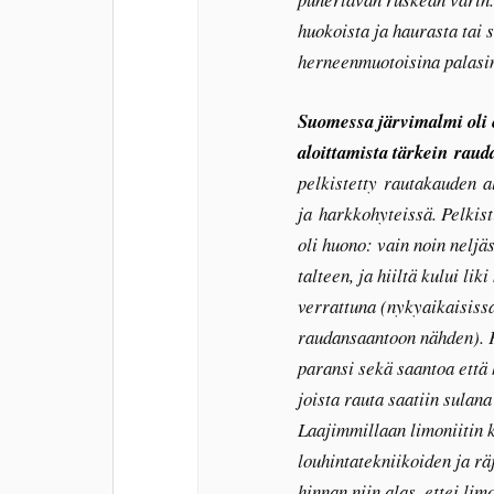
huokoista ja haurasta tai s
herneenmuotoisina palasin
Suomessa järvimalmi oli 
aloittamista tärkein rau
pelkistetty rautakauden a
ja harkkohyteissä. Pelkis
oli huono: vain noin neljä
talteen, ja hiiltä kului 
verrattuna (nykyaikaisiss
raudansaantoon nähden). Ke
paransi sekä saantoa että
joista rauta saatiin sulan
Laajimmillaan limoniitin k
louhintatekniikoiden ja r
hinnan niin alas, ettei lim