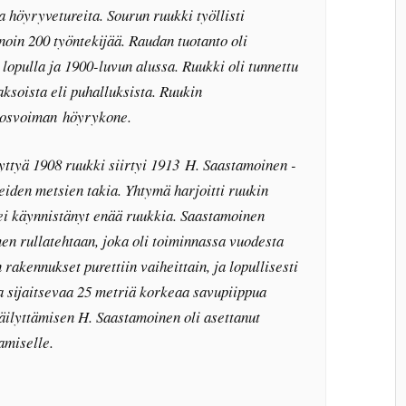
a höyryvetureita. Sourun ruukki työllisti
oin 200 työntekijää. Raudan tuotanto oli
lopulla ja 1900-luvun alussa. Ruukki oli tunnettu
ksoista eli puhalluksista. Ruukin
vosvoiman höyrykone.
ttyä 1908 ruukki siirtyi 1913 H. Saastamoinen -
eiden metsien takia. Yhtymä harjoitti ruukin
tei käynnistänyt enää ruukkia. Saastamoinen
en rullatehtaan, joka oli toiminnassa vuodesta
rakennukset purettiin vaiheittain, ja lopullisesti
 sijaitsevaa 25 metriä korkeaa savupiippua
äilyttämisen H. Saastamoinen oli asettanut
amiselle.