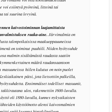
e voi esiintyä pyöreinä, litteinä tai
a tai suurina levyinä.
ennen kaivostoiminnan laajamittaista
danvalmistuksen raaka-aine.
Järvimalmia on
lusta talonpoikaisissa maakuoppauuneissa
timenä on toiminut puuhiili. Niiden hyötysuhde
sosa malmin sisältämästä raudasta saatiin
liki kymmenkertainen määrä raudansaantoon
a masuuneissa hiilen kulutus on noin puolet
skiaikainen pätsi, jota lietsottiin palkeilla,
 hyötysuhdetta. Ensimmäiset todelliset masuunit,
a takkirautana ulos, rakennettiin 1600-luvulla.
äyttö oli 1880-luvulla, kunnes nykyaikaisten
äjähteiden käyttöönotto alensi kaivosmalmien
oniitti enää kyennyt hintakilpailuun.