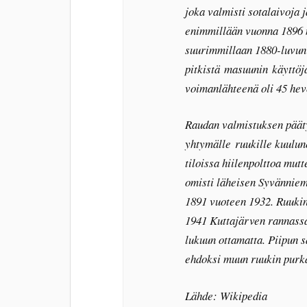
joka valmisti sotalaivoja j
enimmillään vuonna 1896 n
suurimmillaan 1880-luvun 
pitkistä masuunin käyttöja
voimanlähteenä oli 45 he
Raudan valmistuksen pääty
yhtymälle ruukille kuulun
tiloissa hiilenpolttoa mut
omisti läheisen Syvänniem
1891 vuoteen 1932. Ruukin 
1941 Kuttajärven rannassa
lukuun ottamatta. Piipun s
ehdoksi muun ruukin purk
Lähde: Wikipedia