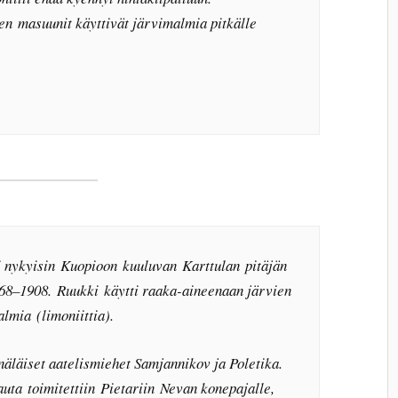
n masuunit käyttivät järvimalmia pitkälle
 nykyisin Kuopioon kuuluvan Karttulan pitäjän
868–1908. Ruukki käytti raaka-aineenaan järvien
lmia (limoniittia).
näläiset aatelismiehet Samjannikov ja Poletika.
uta toimitettiin Pietariin Nevan konepajalle,