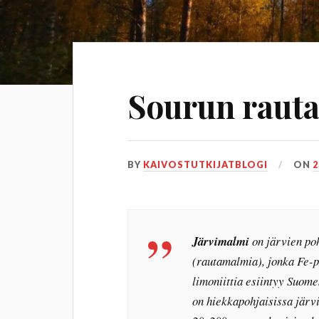
Sourun raut
BY
KAIVOSTUTKIJATBLOGI
ON
2
Järvimalmi
on järvien poh
(rautamalmia), jonka Fe-p
limoniittia esiintyy Suom
on hiekkapohjaisissa järv