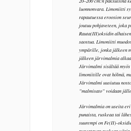
20–200 cm:n paksuisina k
luonnonvara. Limoniitti sy
rapautuessa eroosion seura
joutuu pohjaveteen, joka 
Rauta(III)oksidin alhaise
saostua. Limoniitti muodos
ympärille, jonka jälkeen 
jälkeen järvimalmia alkaa
Järvimalmi sisältää myös 
limoniitille ovat hölmä, m
Järvimalmi uusiutuu nost
”malmisato” voidaan jälle
Järvimalmia on useita eri 
punaista, ruskeaa tai läh
suurempi on Fe(II)-oksidie
punertavan ruskean värin.