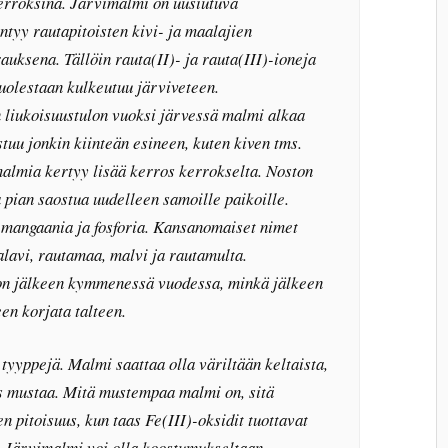
erroksina. Järvimalmi on uusiutuva
ntyy rautapitoisten kivi- ja maalajien
uksena. Tällöin rauta(II)- ja rauta(III)-ioneja
puolestaan kulkeutuu järviveteen.
n liukoisuustulon vuoksi järvessä malmi alkaa
tuu jonkin kiinteän esineen, kuten kiven tms.
malmia kertyy lisää kerros kerrokselta. Noston
 pian saostua uudelleen samoille paikoille.
mangaania ja fosforia. Kansanomaiset nimet
alavi, rautamaa, malvi ja rautamulta.
on jälkeen kymmenessä vuodessa, minkä jälkeen
en korjata talteen.
tyyppejä. Malmi saattaa olla väriltään keltaista,
es mustaa. Mitä mustempaa malmi on, sitä
n pitoisuus, kun taas Fe(III)-oksidit tuottavat
 Järvimalmi voi olla koostumukseltaan