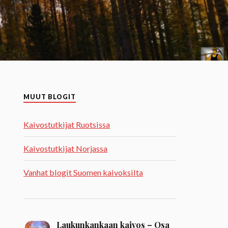
MUUT BLOGIT
Kaivostutkijat Ruotsissa
Kaivostutkijat Norjassa
Vanhat blogit Suomen kaivoksilta
Laukunkankaan kaivos – Osa