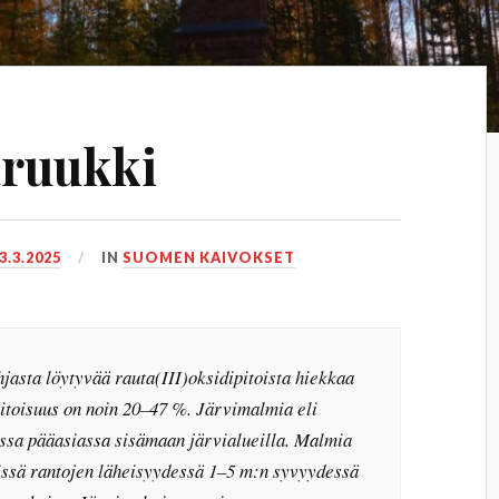
aruukki
3.3.2025
IN
SUOMEN KAIVOKSET
jasta löytyvää rauta(III)oksidipitoista hiekkaa
itoisuus on noin 20–47 %. Järvimalmia eli
essa pääasiassa sisämaan järvialueilla. Malmia
issä rantojen läheisyydessä 1–5 m:n syvyydessä