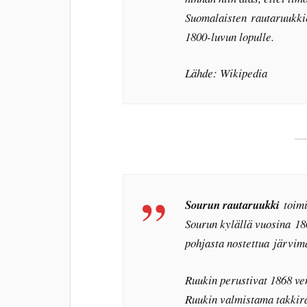
Suomalaisten rautaruukkie
1800-luvun lopulle.
Lähde: Wikipedia
Sourun rautaruukki
toimi
Sourun kylällä vuosina 1
pohjasta nostettua järvima
Ruukin perustivat 1868 ve
Ruukin valmistama takkira