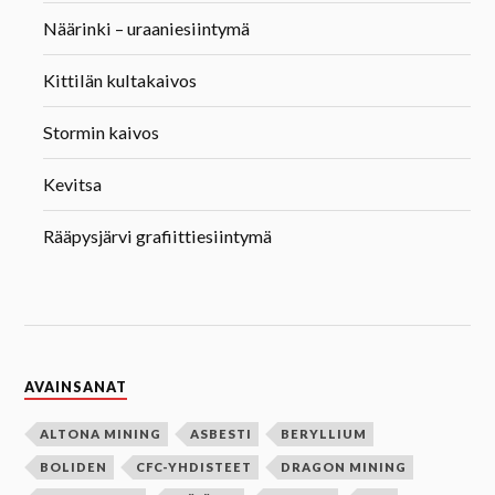
Näärinki – uraaniesiintymä
Kittilän kultakaivos
Stormin kaivos
Kevitsa
Rääpysjärvi grafiittiesiintymä
AVAINSANAT
ALTONA MINING
ASBESTI
BERYLLIUM
BOLIDEN
CFC-YHDISTEET
DRAGON MINING