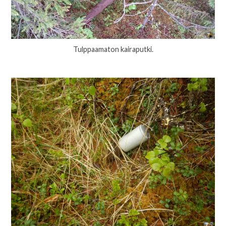
Tulppaamaton kairaputki.