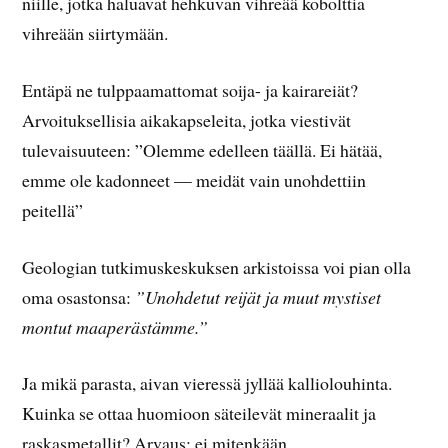
niille, jotka haluavat hehkuvan vihreää kobolttia
vihreään siirtymään.
Entäpä ne tulppaamattomat soija- ja kairareiät?
Arvoituksellisia aikakapseleita, jotka viestivät
tulevaisuuteen: ”Olemme edelleen täällä. Ei hätää,
emme ole kadonneet — meidät vain unohdettiin
peitellä”
Geologian tutkimuskeskuksen arkistoissa voi pian olla
oma osastonsa:
”Unohdetut reijät ja muut mystiset
montut maaperästämme.”
Ja mikä parasta, aivan vieressä jyllää kalliolouhinta.
Kuinka se ottaa huomioon säteilevät mineraalit ja
raskasmetallit? Arvaus: ei mitenkään.