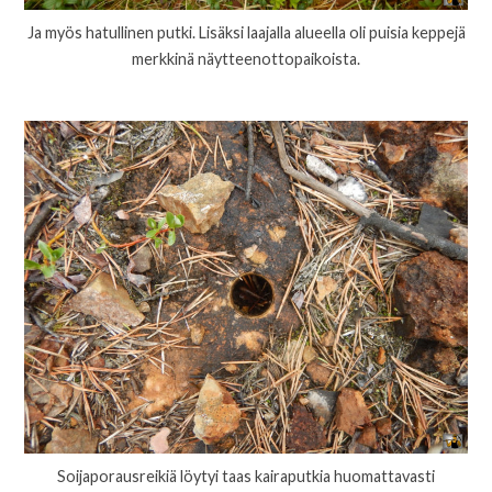
Ja myös hatullinen putki. Lisäksi laajalla alueella oli puisia keppejä
merkkinä näytteenottopaikoista.
Soijaporausreikiä löytyi taas kairaputkia huomattavasti