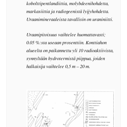
kobolttipentlandiittia, molybdeenihohdetta,
markasiittia ja radiogeenistä lyijyhohdetta.
Uraanimineraaleista tavallisin on uraniniitti.
Uraanipitoisuus vaihtelee huomattavasti;
0.05 %:sta useaan prosenttiin. Konttiahon
alueelta on paikannettu yli 10 radioaktiivista,
synnyltään hydrotermistä piippua, joiden
halkaisija vaihtelee 0,5 m – 20 m.