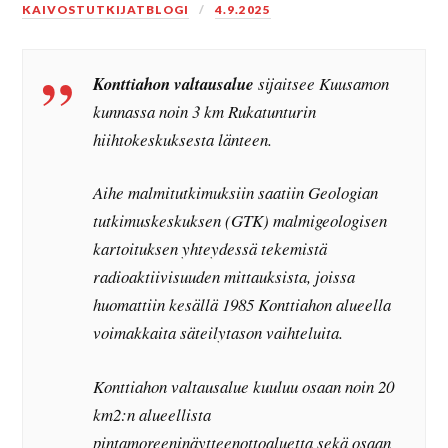
KAIVOSTUTKIJATBLOGI
4.9.2025
Konttiahon valtausalue
sijaitsee Kuusamon
kunnassa noin 3 km Rukatunturin
hiihtokeskuksesta länteen.
Aihe malmitutkimuksiin saatiin Geologian
tutkimuskeskuksen (GTK) malmigeologisen
kartoituksen yhteydessä tekemistä
radioaktiivisuuden mittauksista, joissa
huomattiin kesällä 1985 Konttiahon alueella
voimakkaita säteilytason vaihteluita.
Konttiahon valtausalue kuuluu osaan noin 20
km2:n alueellista
pintamoreeninäytteenottoaluetta sekä osaan