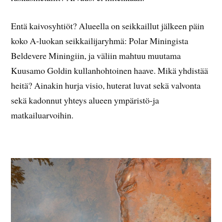
Entä kaivosyhtiöt? Alueella on seikkaillut jälkeen päin
koko A-luokan seikkailijaryhmä: Polar Miningista
Beldevere Miningiin, ja väliin mahtuu muutama
Kuusamo Goldin kullanhohtoinen haave. Mikä yhdistää
heitä? Ainakin hurja visio, huterat luvat sekä valvonta
sekä kadonnut yhteys alueen ympäristö-ja
matkailuarvoihin.