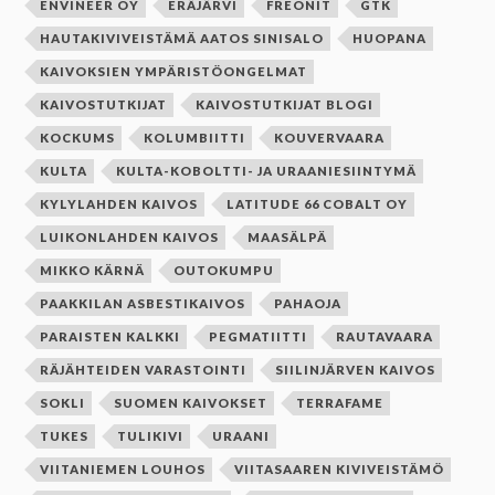
ENVINEER OY
ERÄJÄRVI
FREONIT
GTK
HAUTAKIVIVEISTÄMÄ AATOS SINISALO
HUOPANA
KAIVOKSIEN YMPÄRISTÖONGELMAT
KAIVOSTUTKIJAT
KAIVOSTUTKIJAT BLOGI
KOCKUMS
KOLUMBIITTI
KOUVERVAARA
KULTA
KULTA-KOBOLTTI- JA URAANIESIINTYMÄ
KYLYLAHDEN KAIVOS
LATITUDE 66 COBALT OY
LUIKONLAHDEN KAIVOS
MAASÄLPÄ
MIKKO KÄRNÄ
OUTOKUMPU
PAAKKILAN ASBESTIKAIVOS
PAHAOJA
PARAISTEN KALKKI
PEGMATIITTI
RAUTAVAARA
RÄJÄHTEIDEN VARASTOINTI
SIILINJÄRVEN KAIVOS
SOKLI
SUOMEN KAIVOKSET
TERRAFAME
TUKES
TULIKIVI
URAANI
VIITANIEMEN LOUHOS
VIITASAAREN KIVIVEISTÄMÖ