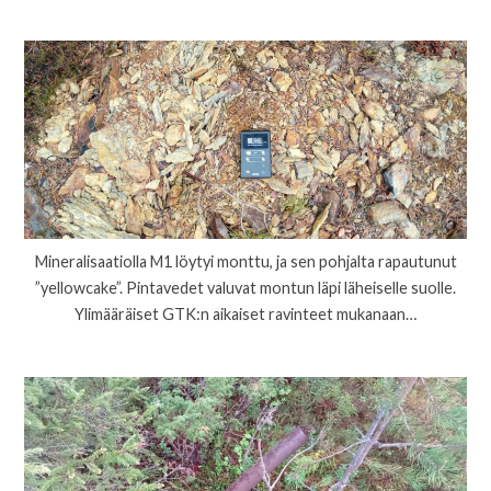
Mineralisaatiolla M1 löytyi monttu, ja sen pohjalta rapautunut
”yellowcake”. Pintavedet valuvat montun läpi läheiselle suolle.
Ylimääräiset GTK:n aikaiset ravinteet mukanaan…