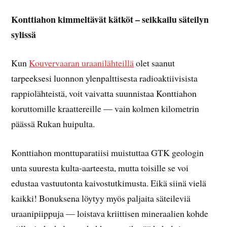
Konttiahon kimmeltävät kätköt – seikkailu säteilyn
sylissä
Kun
Kouvervaaran uraanilähteillä
olet saanut
tarpeeksesi luonnon ylenpalttisesta radioaktiivisista
rappiolähteistä, voit vaivatta suunnistaa Konttiahon
koruttomille kraattereille — vain kolmen kilometrin
päässä Rukan huipulta.
Konttiahon monttuparatiisi muistuttaa GTK geologin
unta suuresta kulta-aarteesta, mutta toisille se voi
edustaa vastuutonta kaivostutkimusta. Eikä siinä vielä
kaikki! Bonuksena löytyy myös paljaita säteileviä
uraanipiippuja — loistava kriittisen mineraalien kohde