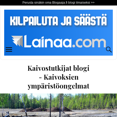
Perusta sinäkin oma Blogaaja.fi blogi ilmaiseksi >>
Kaivostutkijat blogi
- Kaivoksien
ympäristöongelmat