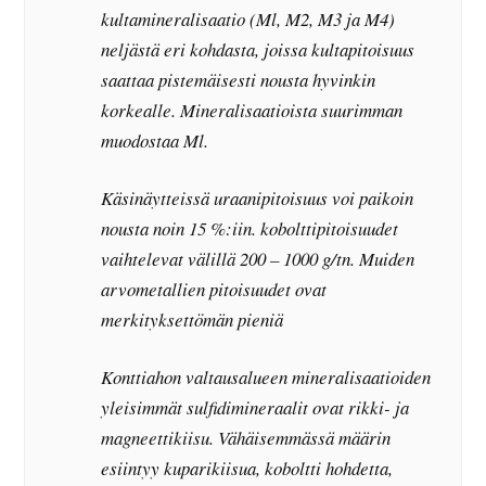
kultamineralisaatio (Ml, M2, M3 ja M4)
neljästä eri kohdasta, joissa kultapitoisuus
saattaa pistemäisesti nousta hyvinkin
korkealle. Mineralisaatioista suurimman
muodostaa Ml.
Käsinäytteissä uraanipitoisuus voi paikoin
nousta noin 15 %:iin. kobolttipitoisuudet
vaihtelevat välillä 200 – 1000 g/tn. Muiden
arvometallien pitoisuudet ovat
merkityksettömän pieniä
Konttiahon valtausalueen mineralisaatioiden
yleisimmät sulfidimineraalit ovat rikki- ja
magneettikiisu. Vähäisemmässä määrin
esiintyy kuparikiisua, koboltti hohdetta,