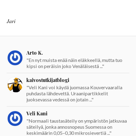
Jari
Arto K.
"En nyt muista enää näin eläkkeellä, mutta tuo
kipsi on peräisin joko Venäläisestä ..."
kaivostutkijatblogi
"Veli Kani voi käydä juomassa Kouvervaaralla
puhdasta lähdevettä. Uraanipartikkelit
juoksevassa vedessä on jotain ..."
Veli Kani
"Normaali taustasäteily on ympäristön jatkuvaa
säteilyä, jonka annosnopeus Suomessa on
keskimäärin 0,05–0,30 mikrosievertiä ..."