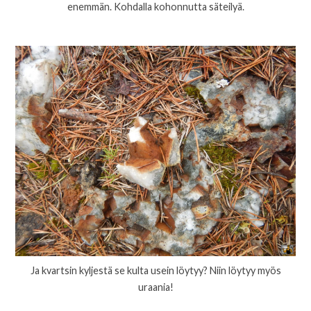
enemmän. Kohdalla kohonnutta säteilyä.
Ja kvartsin kyljestä se kulta usein löytyy? Niin löytyy myös
uraania!