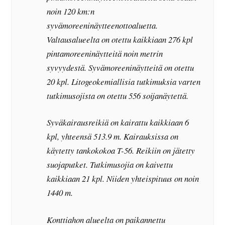
noin 120 km:n
syvämoreeninäytteenottoaluetta.
Valtausalueelta on otettu kaikkiaan 276 kpl
pintamoreeninäytteitä noin metrin
syvyydestä. Syvämoreeninäytteitä on otettu
20 kpl. Litogeokemiallisia tutkimuksia varten
tutkimusojista on otettu 556 soijanäytettä.
Syväkairausreikiä on kairattu kaikkiaan 6
kpl, yhteensä 513.9 m. Kairauksissa on
käytetty tankokokoa T-56. Reikiin on jätetty
suojaputket. Tutkimusojia on kaivettu
kaikkiaan 21 kpl. Niiden yhteispituus on noin
1440 m.
Konttiahon alueelta on paikannettu