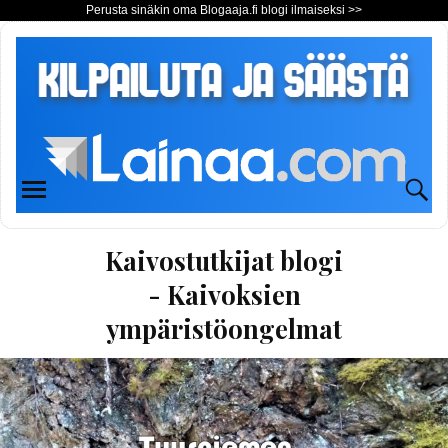
Perusta sinäkin oma Blogaaja.fi blogi ilmaiseksi >>
Kaivostutkijat blogi
- Kaivoksien
ympäristöongelmat