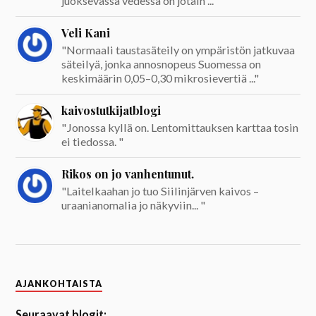
juoksevassa vedessä on jotain ..."
Veli Kani
"Normaali taustasäteily on ympäristön jatkuvaa
säteilyä, jonka annosnopeus Suomessa on
keskimäärin 0,05–0,30 mikrosievertiä ..."
kaivostutkijatblogi
"Jonossa kyllä on. Lentomittauksen karttaa tosin
ei tiedossa. "
Rikos on jo vanhentunut.
"Laitelkaahan jo tuo Siilinjärven kaivos –
uraanianomalia jo näkyviin... "
AJANKOHTAISTA
Seuraavat blogit: