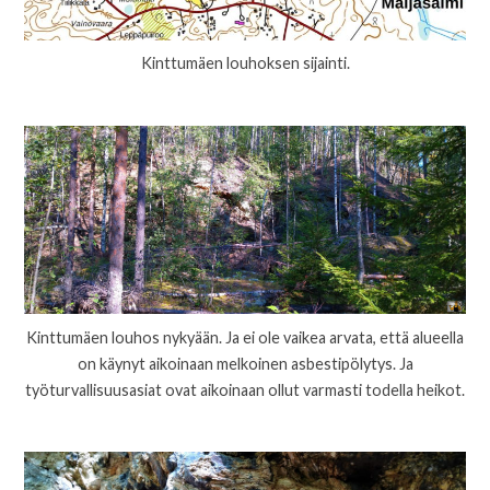
Kinttumäen louhoksen sijainti.
Kinttumäen louhos nykyään. Ja ei ole vaikea arvata, että alueella
on käynyt aikoinaan melkoinen asbestipölytys. Ja
työturvallisuusasiat ovat aikoinaan ollut varmasti todella heikot.