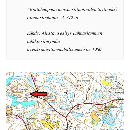
”Kattohuopaan ja asbestituotteiden täytteeksi
tilapäislouhinta” 3. 312 tn
Lähde: Alustava esitys Lahnaslammen
talkkiesiintymän
hyväksikäyttömahdollisuuksista. 1960