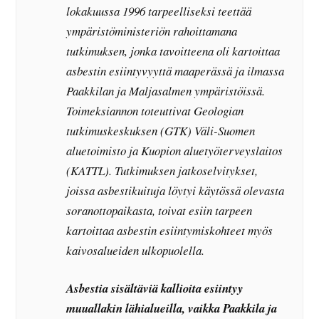
lokakuussa 1996 tarpeelliseksi teettää
ympäristöministeriön rahoittamana
tutkimuksen, jonka tavoitteena oli kartoittaa
asbestin esiintyvyyttä maaperässä ja ilmassa
Paakkilan ja Maljasalmen ympäristöissä.
Toimeksiannon toteuttivat Geologian
tutkimuskeskuksen (GTK) Väli-Suomen
aluetoimisto ja Kuopion aluetyöterveyslaitos
(KATTL). Tutkimuksen jatkoselvitykset,
joissa asbestikuituja löytyi käytössä olevasta
soranottopaikasta, toivat esiin tarpeen
kartoittaa asbestin esiintymiskohteet myös
kaivosalueiden ulkopuolella.
Asbestia sisältäviä kallioita esiintyy
muuallakin lähialueilla, vaikka Paakkila ja