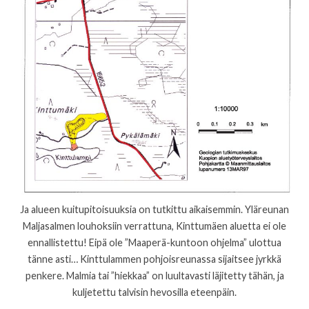
Ja alueen kuitupitoisuuksia on tutkittu aikaisemmin. Yläreunan
Maljasalmen louhoksiin verrattuna, Kinttumäen aluetta ei ole
ennallistettu! Eipä ole ”Maaperä-kuntoon ohjelma” ulottua
tänne asti… Kinttulammen pohjoisreunassa sijaitsee jyrkkä
penkere. Malmia tai ”hiekkaa” on luultavasti läjitetty tähän, ja
kuljetettu talvisin hevosilla eteenpäin.