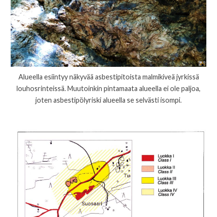
Alueella esiintyy näkyvää asbestipitoista malmikiveä jyrkissä
louhosrinteissä. Muutoinkin pintamaata alueella ei ole paljoa,
joten asbestipölyriski alueella se selvästi isompi.