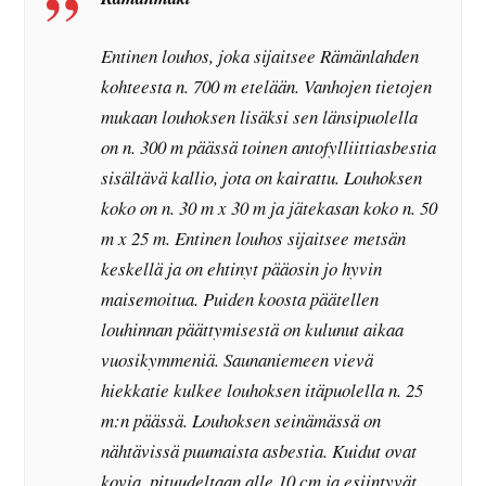
Entinen louhos, joka sijaitsee Rämänlahden
kohteesta n. 700 m etelään. Vanhojen tietojen
mukaan louhoksen lisäksi sen länsipuolella
on n. 300 m päässä toinen antofylliittiasbestia
sisältävä kallio, jota on kairattu. Louhoksen
koko on n. 30 m x 30 m ja jätekasan koko n. 50
m x 25 m. Entinen louhos sijaitsee metsän
keskellä ja on ehtinyt pääosin jo hyvin
maisemoitua. Puiden koosta päätellen
louhinnan päättymisestä on kulunut aikaa
vuosikymmeniä. Saunaniemeen vievä
hiekkatie kulkee louhoksen itäpuolella n. 25
m:n päässä. Louhoksen seinämässä on
nähtävissä puumaista asbestia. Kuidut ovat
kovia, pituudeltaan alle 10 cm ja esiintyvät