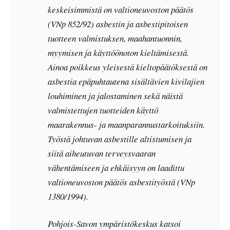
keskeisimmistä on valtioneuvoston päätös
(VNp 852/92) asbestin ja asbestipitoisen
tuotteen valmistuksen, maahantuonnin,
myymisen ja käyttöönoton kieltämisestä.
Ainoa poikkeus yleisestä kieltopäätöksestä on
asbestia epäpuhtautena sisältävien kivilajien
louhiminen ja jalostaminen sekä näistä
valmistettujen tuotteiden käyttö
maarakennus- ja maanparannustarkoituksiin.
Työstä johtuvan asbestille altistumisen ja
siitä aiheutuvan terveysvaaran
vähentämiseen ja ehkäisyyn on laadittu
valtioneuvoston päätös asbestityöstä (VNp
1380/1994).
Pohjois-Savon ympäristökeskus katsoi