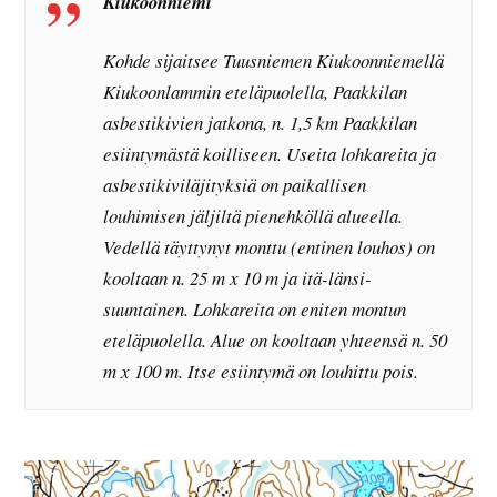
Kiukoonniemi
Kohde sijaitsee Tuusniemen Kiukoonniemellä
Kiukoonlammin eteläpuolella, Paakkilan
asbestikivien jatkona, n. 1,5 km Paakkilan
esiintymästä koilliseen. Useita lohkareita ja
asbestikiviläjityksiä on paikallisen
louhimisen jäljiltä pienehköllä alueella.
Vedellä täyttynyt monttu (entinen louhos) on
kooltaan n. 25 m x 10 m ja itä-länsi-
suuntainen. Lohkareita on eniten montun
eteläpuolella. Alue on kooltaan yhteensä n. 50
m x 100 m. Itse esiintymä on louhittu pois.