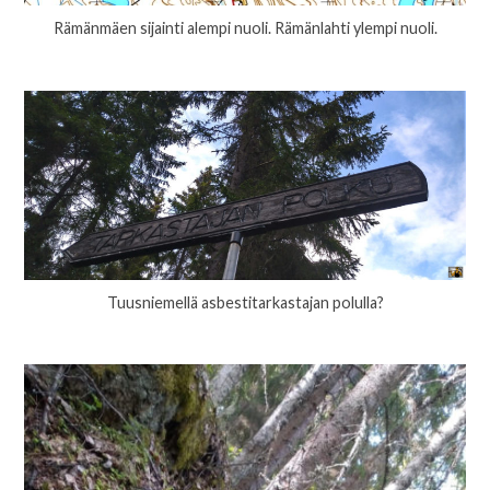
Rämänmäen sijainti alempi nuoli. Rämänlahti ylempi nuoli.
Tuusniemellä asbestitarkastajan polulla?