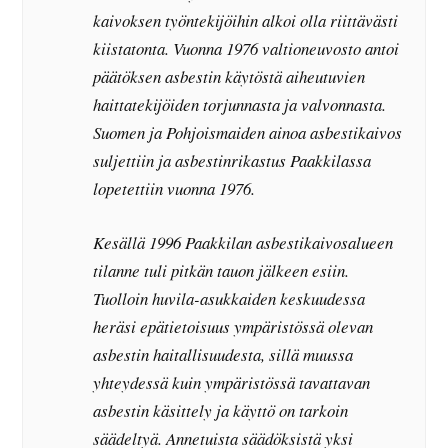
kaivoksen työntekijöihin alkoi olla riittävästi
kiistatonta. Vuonna 1976 valtioneuvosto antoi
päätöksen asbestin käytöstä aiheutuvien
haittatekijöiden torjunnasta ja valvonnasta.
Suomen ja Pohjoismaiden ainoa asbestikaivos
suljettiin ja asbestinrikastus Paakkilassa
lopetettiin vuonna 1976.
Kesällä 1996 Paakkilan asbestikaivosalueen
tilanne tuli pitkän tauon jälkeen esiin.
Tuolloin huvila-asukkaiden keskuudessa
heräsi epätietoisuus ympäristössä olevan
asbestin haitallisuudesta, sillä muussa
yhteydessä kuin ympäristössä tavattavan
asbestin käsittely ja käyttö on tarkoin
säädeltyä. Annetuista säädöksistä yksi