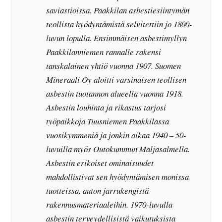
saviastioissa. Paakkilan asbestiesiintymän
teollista hyödyntämistä selvitettiin jo 1800-
luvun lopulla. Ensimmäisen asbestimyllyn
Paakkilanniemen rannalle rakensi
tanskalainen yhtiö vuonna 1907. Suomen
Mineraali Oy aloitti varsinaisen teollisen
asbestin tuotannon alueella vuonna 1918.
Asbestin louhinta ja rikastus tarjosi
työpaikkoja Tuusniemen Paakkilassa
vuosikymmeniä ja jonkin aikaa 1940 – 50-
luvuilla myös Outokummun Maljasalmella.
Asbestin erikoiset ominaisuudet
mahdollistivat sen hyödyntämisen monissa
tuotteissa, auton jarrukengistä
rakennusmateriaaleihin. 1970-luvulla
asbestin terveydellisistä vaikutuksista