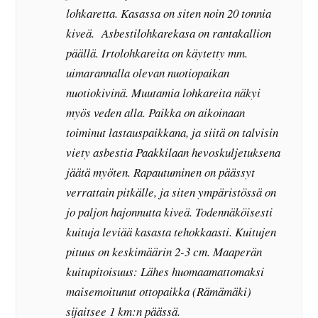
lohkaretta. Kasassa on siten noin 20 tonnia
kiveä. Asbestilohkarekasa on rantakallion
päällä. Irtolohkareita on käytetty mm.
uimarannalla olevan nuotiopaikan
nuotiokivinä. Muutamia lohkareita näkyi
myös veden alla. Paikka on aikoinaan
toiminut lastauspaikkana, ja siitä on talvisin
viety asbestia Paakkilaan hevoskuljetuksena
jäätä myöten. Rapautuminen on päässyt
verrattain pitkälle, ja siten ympäristössä on
jo paljon hajonnutta kiveä. Todennäköisesti
kuituja leviää kasasta tehokkaasti. Kuitujen
pituus on keskimäärin 2-3 cm. Maaperän
kuitupitoisuus: Lähes huomaamattomaksi
maisemoitunut ottopaikka (Rämämäki)
sijaitsee 1 km:n päässä.