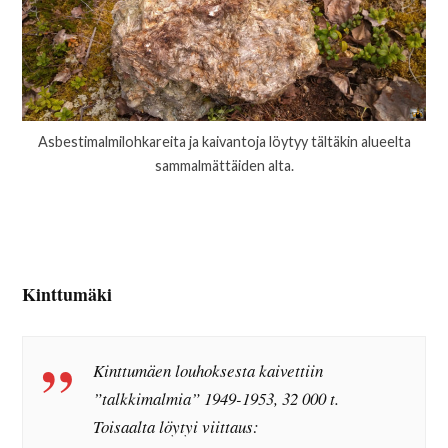
Asbestimalmilohkareita ja kaivantoja löytyy tältäkin alueelta
sammalmättäiden alta.
Kinttumäki
Kinttumäen louhoksesta kaivettiin
”talkkimalmia” 1949-1953, 32 000 t.
Toisaalta löytyi viittaus: